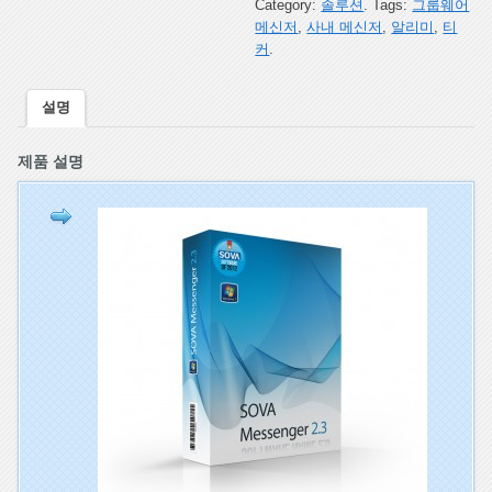
Category:
솔루션
.
Tags:
그룹웨어
메신저
,
사내 메신저
,
알리미
,
티
커
.
설명
제품 설명